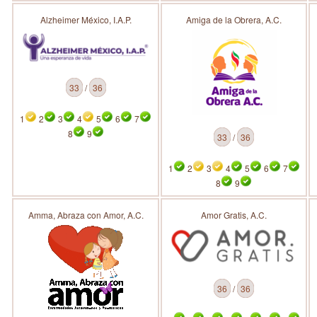
Alzheimer México, I.A.P.
Amiga de la Obrera, A.C.
33
/
36
1
2
3
4
5
6
7
8
9
33
/
36
1
2
3
4
5
6
7
8
9
Amma, Abraza con Amor, A.C.
Amor Gratis, A.C.
36
/
36