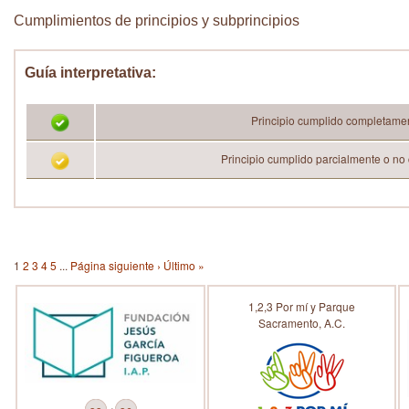
Cumplimientos de principios y subprincipios
Guía interpretativa:
Principio cumplido completame
Principio cumplido parcialmente o no
1
2
3
4
5
...
Página siguiente ›
Último »
1,2,3 Por mí y Parque
Sacramento, A.C.