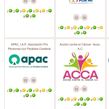
33
/
36
1
2
3
4
5
6
7
8
9
32
/
36
1
2
3
4
5
6
7
8
9
APAC, I.A.P., Asociación Pro
Acción contra el Cáncer -Acca-,
Personas con Parálisis Cerebral
A.C.
32
/
36
33
/
36
1
2
3
4
5
6
7
8
9
1
2
3
4
5
6
7
8
9