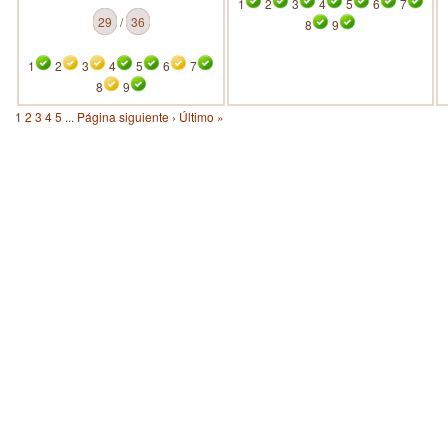
1
2
3
4
5
6
7
29
/
36
8
9
1
2
3
4
5
6
7
8
9
1
2
3
4
5
...
Página siguiente ›
Último »