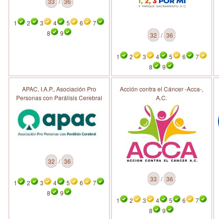
33
/
36
1
2
3
4
5
6
7
8
9
32
/
36
1
2
3
4
5
6
7
8
9
APAC, I.A.P., Asociación Pro
Acción contra el Cáncer -Acca-,
Personas con Parálisis Cerebral
A.C.
32
/
36
33
/
36
1
2
3
4
5
6
7
8
9
1
2
3
4
5
6
7
8
9