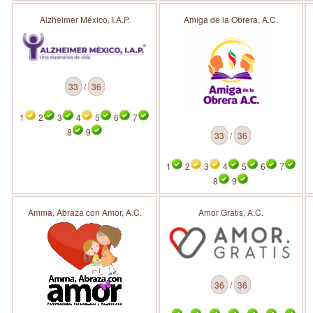
Alzheimer México, I.A.P.
Amiga de la Obrera, A.C.
33
/
36
1
2
3
4
5
6
7
8
9
33
/
36
1
2
3
4
5
6
7
8
9
Amma, Abraza con Amor, A.C.
Amor Gratis, A.C.
36
/
36