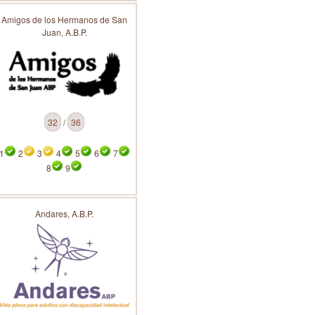
Amigos de los Hermanos de San
Juan, A.B.P.
32
/
36
1
2
3
4
5
6
7
8
9
Andares, A.B.P.