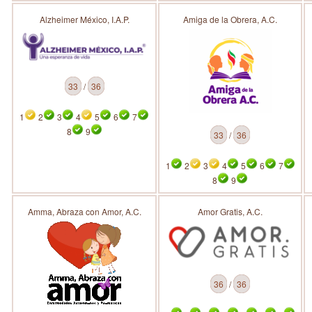
Alzheimer México, I.A.P.
Amiga de la Obrera, A.C.
33
/
36
1
2
3
4
5
6
7
8
9
33
/
36
1
2
3
4
5
6
7
8
9
Amma, Abraza con Amor, A.C.
Amor Gratis, A.C.
36
/
36