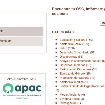
Encuentra tu OSC, infórmate 
colabora
nte
CATEGORÍAS
Educación y Cultura
(159)
 cumplido
Asistencia Social
(139)
Salud
(108)
Desarrollo Comunitario
(58)
Discapacidad
(58)
Apoyo a la Alimentación Popular
(5
Derechos Humanos
(36)
Participación Ciudadana
(33)
Equidad de Género
(25)
Promoción del Deporte
(19)
APAC Querétaro, I.A.P.
Asistencia Jurídica
(16)
Fortalecimiento de Organizaciones 
(6)
Medio Ambiente
(6)
Vivienda Social
(3)
Investigación
(1)