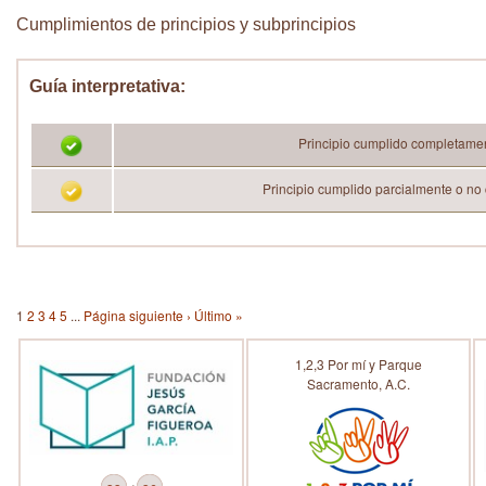
Cumplimientos de principios y subprincipios
Guía interpretativa:
Principio cumplido completame
Principio cumplido parcialmente o no
1
2
3
4
5
...
Página siguiente ›
Último »
1,2,3 Por mí y Parque
Sacramento, A.C.