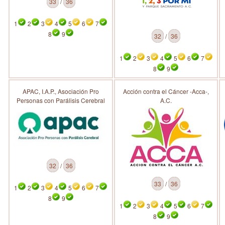
33
/
36
1
2
3
4
5
6
7
8
9
32
/
36
1
2
3
4
5
6
7
8
9
APAC, I.A.P., Asociación Pro
Acción contra el Cáncer -Acca-,
Personas con Parálisis Cerebral
A.C.
32
/
36
33
/
36
1
2
3
4
5
6
7
8
9
1
2
3
4
5
6
7
8
9