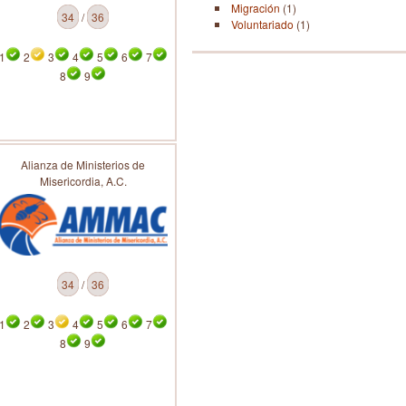
Migración
(1)
34
/
36
Voluntariado
(1)
1
2
3
4
5
6
7
8
9
Alianza de Ministerios de
Misericordia, A.C.
34
/
36
1
2
3
4
5
6
7
8
9