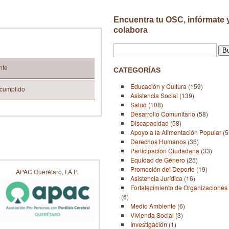
Encuentra tu OSC, infórmate 
colabora
nte
CATEGORÍAS
Educación y Cultura
(159)
 cumplido
Asistencia Social
(139)
Salud
(108)
Desarrollo Comunitario
(58)
Discapacidad
(58)
Apoyo a la Alimentación Popular
(5
Derechos Humanos
(36)
Participación Ciudadana
(33)
Equidad de Género
(25)
Promoción del Deporte
(19)
APAC Querétaro, I.A.P.
Asistencia Jurídica
(16)
Fortalecimiento de Organizaciones 
(6)
Medio Ambiente
(6)
Vivienda Social
(3)
Investigación
(1)