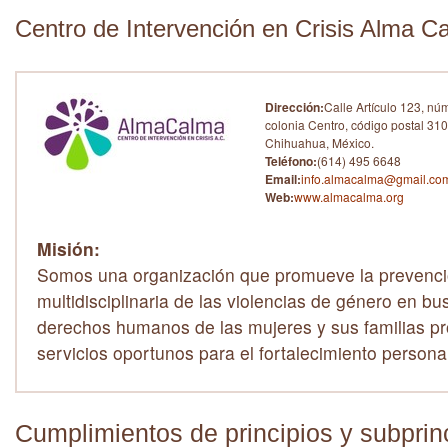
Centro de Intervención en Crisis Alma C
Dirección:
Calle Artículo 123, nú
colonia Centro, código postal 31
Chihuahua, México.
Teléfono:
(614) 495 6648
Email:
info.almacalma@gmail.co
Web:
www.almacalma.org
Misión:
Somos una organización que promueve la prevenció
multidisciplinaria de las violencias de género en bu
derechos humanos de las mujeres y sus familias p
servicios oportunos para el fortalecimiento persona
Cumplimientos de principios y subprin