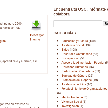
Encuentra tu OSC, infórmate 
colabora
tud, número 2900,
o postal 31206,
CATEGORÍAS
Descargar
Informe
rg.mx
Educación y Cultura
(159)
Asistencia Social
(139)
Salud
(108)
Desarrollo Comunitario
(58)
Discapacidad
(58)
e, aprendizaje y autismo, así
Apoyo a la Alimentación Popular
(5
Derechos Humanos
(36)
Participación Ciudadana
(33)
Equidad de Género
(25)
Promoción del Deporte
(19)
Asistencia Jurídica
(16)
Fortalecimiento de Organizaciones 
(6)
Medio Ambiente
(6)
Vivienda Social
(3)
ganización expresa su
Investigación
(1)