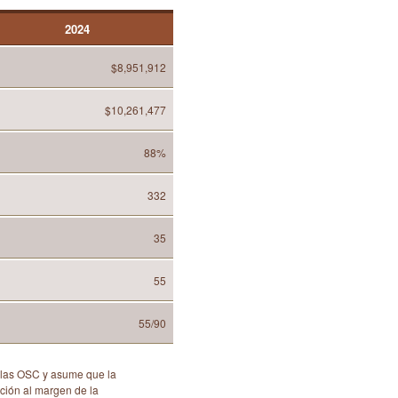
2024
$8,951,912
$10,261,477
88%
332
35
55
55/90
e las OSC y asume que la
ación al margen de la