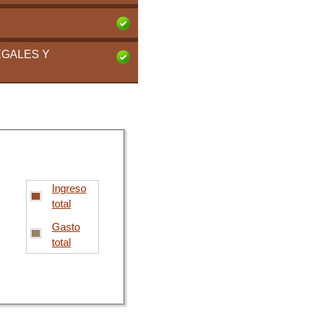
EGALES Y
Ingreso
total
Gasto
total