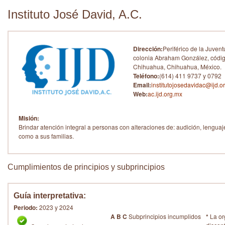
Instituto José David, A.C.
Dirección:
Periférico de la Juven
colonia Abraham González, códig
Chihuahua, Chihuahua, México.
Teléfono:
(614) 411 9737 y 0792
Email:
institutojosedavidac@ijd.o
Web:
ac.ijd.org.mx
Misión:
Brindar atención integral a personas con alteraciones de: audición, lenguaj
como a sus familias.
Cumplimientos de principios y subprincipios
Guía interpretativa:
Periodo:
2023 y 2024
A B C
Subprincipios incumplidos
*
La or