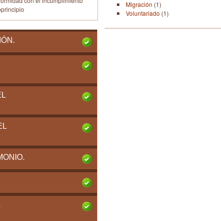
formidad con el incumplimiento
Migración
(1)
bprincipio
Voluntariado
(1)
IÓN.
S
EL
EL
MONIO.